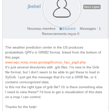
jbebel
Hors Ligne
Nouveau membre
Messages : 1
Remerciements reçus 0
The weather prediction center in the US produces
probabilistic QPFs in GRIB2 format, linked from the bottom of
this page.
www.wpc.ncep.noaa.gov/pqpf/conus_hpc_pqpf.php
It's just several directories with .grb files. I'm new to the Grib
file format, but I don't seem to be able to get these to load in
XyGrib. I just get the message that it's not a GRIB file, or it
contains unrecognized data.
Is this not the right type of grib file? Or is there something else
I need to view these? I'd love to get a visualization of this data
on a map I can control.
Thanks for the help!