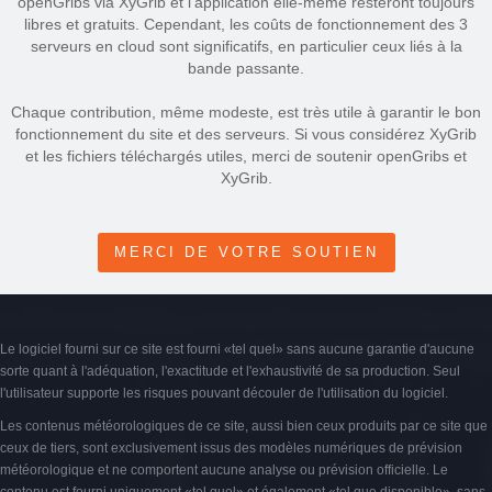
openGribs via XyGrib et l'application elle-même resteront toujours
libres et gratuits. Cependant, les coûts de fonctionnement des 3
serveurs en cloud sont significatifs, en particulier ceux liés à la
bande passante.
Chaque contribution, même modeste, est très utile à garantir le bon
fonctionnement du site et des serveurs. Si vous considérez XyGrib
et les fichiers téléchargés utiles, merci de soutenir openGribs et
XyGrib.
MERCI DE VOTRE SOUTIEN
Le logiciel fourni sur ce site est fourni «tel quel» sans aucune garantie d'aucune
sorte quant à l'adéquation, l'exactitude et l'exhaustivité de sa production. Seul
l'utilisateur supporte les risques pouvant découler de l'utilisation du logiciel.
Les contenus météorologiques de ce site, aussi bien ceux produits par ce site que
ceux de tiers, sont exclusivement issus des modèles numériques de prévision
météorologique et ne comportent aucune analyse ou prévision officielle. Le