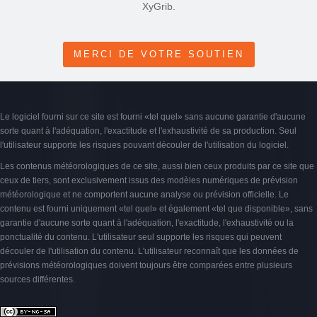
XyGrib.
MERCI DE VOTRE SOUTIEN
Le logiciel fourni sur ce site est fourni «tel quel» sans aucune garantie d'aucune
sorte quant à l'adéquation, l'exactitude et l'exhaustivité de sa production. Seul
l'utilisateur supporte les risques pouvant découler de l'utilisation du logiciel.
Les contenus météorologiques de ce site, aussi bien ceux produits par ce site que
ceux de tiers, sont exclusivement issus des modèles numériques de prévision
météorologique et ne comportent aucune analyse ou prévision officielle. Le
contenu est fourni uniquement «tel quel» et également «tel que disponible», sans
garantie d'aucune sorte quant à l'adéquation, l'exactitude, l'exhaustivité ou la
ponctualité du contenu. L'utilisateur seul supporte les risques qui peuvent
découler de l'utilisation du contenu. L'utilisateur reconnaît que les données de
prévisions météorologiques doivent toujours être comparées entre plusieurs
sources différentes.