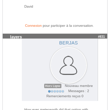
David
Connexion
pour participer à la conversation.
layers
#831
BERJAS
Nouveau membre
Hors Ligne
Messages : 2
Remerciements reçus 0
How ever meteoearth did that option with