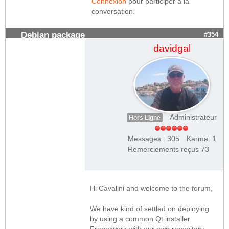
Connexion
pour participer à la
conversation.
Debian package
#354
davidgal
Administrateur
Hors Ligne
Messages : 305
Karma: 1
Remerciements reçus 73
Hi Cavalini and welcome to the forum,
We have kind of settled on deploying
by using a common Qt installer
Framework with our own repository