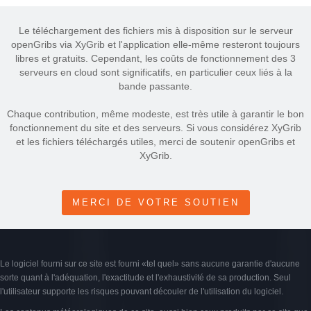
Le téléchargement des fichiers mis à disposition sur le serveur
openGribs via XyGrib et l'application elle-même resteront toujours
libres et gratuits. Cependant, les coûts de fonctionnement des 3
serveurs en cloud sont significatifs, en particulier ceux liés à la
bande passante.
Chaque contribution, même modeste, est très utile à garantir le bon
fonctionnement du site et des serveurs. Si vous considérez XyGrib
et les fichiers téléchargés utiles, merci de soutenir openGribs et
XyGrib.
MERCI DE VOTRE SOUTIEN
Le logiciel fourni sur ce site est fourni «tel quel» sans aucune garantie d'aucune
sorte quant à l'adéquation, l'exactitude et l'exhaustivité de sa production. Seul
l'utilisateur supporte les risques pouvant découler de l'utilisation du logiciel.