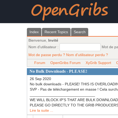
Index
Recent Topics
Search
Bienvenue,
Invité
Nom d'utilisateur :
Mot de p
Mot de passe perdu ?
Nom d'utilisateur perdu ?
Forum
OpenGribs Forum
XyGrib Support
C
No Bulk Downloads - PLEASE!
26 Sep 2020
No bulk downloads - PLEASE! THIS IS OVERL
SVP - Pas de téléchargement en masse ! Cela surch
_______________________________
WE WILL BLOCK IP'S THAT ARE BULK DOWNLOADING! N
PLEASE GO DIRECTLY TO THE GRIB PRODUCERS (NOA
Lire la suite ...