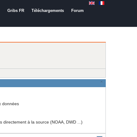
Gribs FR
Téléchargements
Forum
×
ux données
rectement à la source (NOAA, DWD ...)