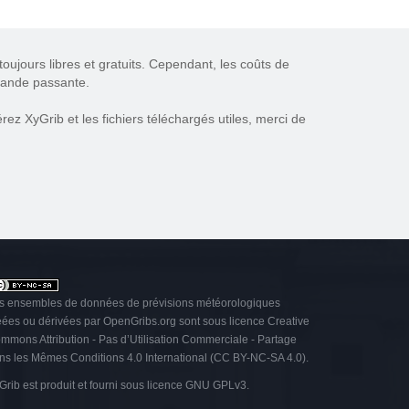
oujours libres et gratuits. Cependant, les coûts de
 bande passante.
ez XyGrib et les fichiers téléchargés utiles, merci de
s ensembles de données de prévisions météorologiques
éées ou dérivées par OpenGribs.org sont sous licence
Creative
mmons Attribution - Pas d’Utilisation Commerciale - Partage
ns les Mêmes Conditions 4.0 International (CC BY-NC-SA 4.0)
.
Grib est produit et fourni sous licence
GNU GPLv3
.