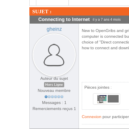
SUJET :
Connecting to Internet
il y a 7 ans 4 mois
gheinz
New to OpenGribs and gribs
computer is connected but
choice of "Direct connecti
how to connect and downl
Auteur du sujet
Hors Ligne
Pièces jointes :
Nouveau membre
Messages : 1
Remerciements reçus 1
Connexion
pour participer