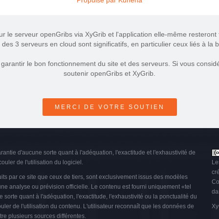
Propulsé par
Kunena
ur le serveur openGribs via XyGrib et l'application elle-même resteront t
des 3 serveurs en cloud sont significatifs, en particulier ceux liés à la
arantir le bon fonctionnement du site et des serveurs. Si vous considér
soutenir openGribs et XyGrib.
MERCI DE VOTRE SOUTIEN
arantie d'aucune sorte quant à l'adéquation, l'exactitude et l'exhaustivité de
uler de l'utilisation du logiciel.
Le
cr
ts par ce site que ceux de tiers, sont exclusivement issus des modèles
Co
 analyse ou prévision officielle. Le contenu est fourni uniquement «tel
da
orte quant à l'adéquation, l'exactitude, l'exhaustivité ou la ponctualité du
uler de l'utilisation du contenu. L'utilisateur reconnaît que les données de
Xy
re plusieurs sources différentes.