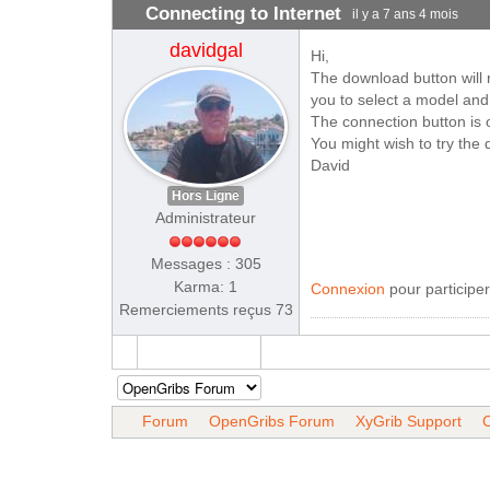
Connecting to Internet
il y a 7 ans 4 mois
davidgal
Hi,
The download button will 
you to select a model and
The connection button is 
You might wish to try the q
David
Hors Ligne
Administrateur
Messages : 305
Karma: 1
Connexion
pour participer
Remerciements reçus 73
Forum
OpenGribs Forum
XyGrib Support
C