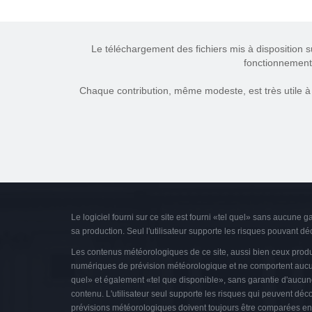
Le téléchargement des fichiers mis à disposition s
fonctionnement 
Chaque contribution, même modeste, est très utile à g
Le logiciel fourni sur ce site est fourni «tel quel» sans aucune g
sa production. Seul l'utilisateur supporte les risques pouvant déco
Les contenus météorologiques de ce site, aussi bien ceux produi
numériques de prévision météorologique et ne comportent aucune
quel» et également «tel que disponible», sans garantie d'aucune s
contenu. L'utilisateur seul supporte les risques qui peuvent déco
prévisions météorologiques doivent toujours être comparées ent