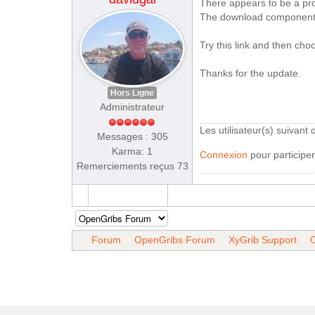
There appears to be a pro
The download component w
Try this link and then ch
Thanks for the update.
Hors Ligne
Administrateur
Les utilisateur(s) suivant
Messages : 305
Karma: 1
Connexion
pour participer
Remerciements reçus 73
Forum
OpenGribs Forum
XyGrib Support
C