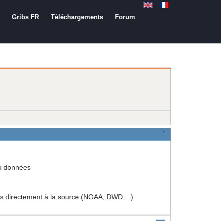
Gribs FR
Téléchargements
Forum
×
ux données
rectement à la source (NOAA, DWD ...)