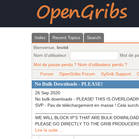
Index
Recent Topics
Search
Bienvenue,
Invité
Nom d'utilisateur :
Mot de p
Mot de passe perdu ?
Nom d'utilisateur perdu ?
Forum
OpenGribs Forum
XyGrib Support
C
No Bulk Downloads - PLEASE!
26 Sep 2020
No bulk downloads - PLEASE! THIS IS OVERL
SVP - Pas de téléchargement en masse ! Cela surch
_______________________________
WE WILL BLOCK IP'S THAT ARE BULK DOWNLOADING! N
PLEASE GO DIRECTLY TO THE GRIB PRODUCERS (NOA
Lire la suite ...