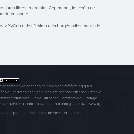
oujours libres et gratuits. Cependant, les coûts de
 bande passante.
ez XyGrib et les fichiers téléchargés utiles, merci de
s ensembles de données de prévisions météorologiques
éées ou dérivées par OpenGribs.org sont sous licence
Creative
mmons Attribution - Pas d’Utilisation Commerciale - Partage
ns les Mêmes Conditions 4.0 International (CC BY-NC-SA 4.0)
.
Grib est produit et fourni sous licence
GNU GPLv3
.