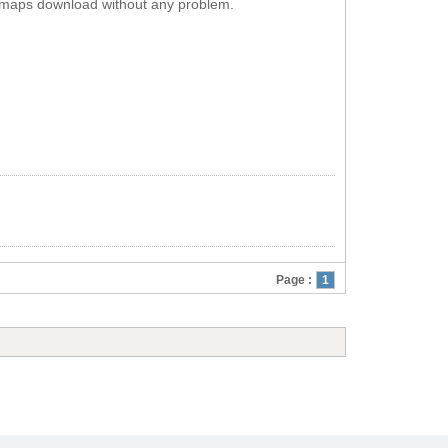
he maps download without any problem.
Page :
1