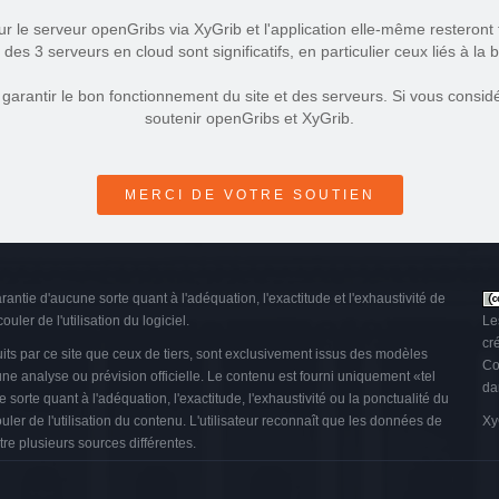
ur le serveur openGribs via XyGrib et l'application elle-même resteront t
des 3 serveurs en cloud sont significatifs, en particulier ceux liés à la
arantir le bon fonctionnement du site et des serveurs. Si vous considér
soutenir openGribs et XyGrib.
MERCI DE VOTRE SOUTIEN
arantie d'aucune sorte quant à l'adéquation, l'exactitude et l'exhaustivité de
uler de l'utilisation du logiciel.
Le
cr
ts par ce site que ceux de tiers, sont exclusivement issus des modèles
Co
 analyse ou prévision officielle. Le contenu est fourni uniquement «tel
da
orte quant à l'adéquation, l'exactitude, l'exhaustivité ou la ponctualité du
uler de l'utilisation du contenu. L'utilisateur reconnaît que les données de
Xy
re plusieurs sources différentes.