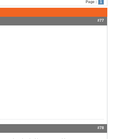
Page :
1
#77
#78