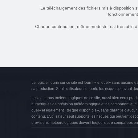
Le téléchargement des fichiers mis à disposition s
fonctionnement 
Chaque contribution, même modeste, est très utile à g
Le logiciel fourni sur ce site est fourni «tel quel» sans aucune g
sa production. Seul l'utilisateur supporte les risques pouvant déco
Les contenus météorologiques de ce site, aussi bien ceux produi
numériques de prévision météorologique et ne comportent aucune
quel» et également «tel que disponible», sans garantie d'aucune s
contenu. L'utilisateur seul supporte les risques qui peuvent déco
prévisions météorologiques doivent toujours être comparées ent