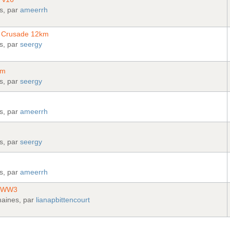
is, par
ameerrh
& Crusade 12km
is, par
seergy
km
is, par
seergy
is, par
ameerrh
is, par
seergy
is, par
ameerrh
of WW3
maines, par
lianapbittencourt