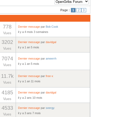
Page :
1
2
3
778
Dernier message
par
Bob Cook
il y a 4 mois 3 semaines
Vues
3202
Dernier message
par
davidgal
il y a 1 an 5 mois
Vues
7074
Dernier message
par
ameerrh
il y a 1 an 5 mois
Vues
11.7k
Dernier message
par
free-x
il y a 1 an 11 mois
Vues
4185
Dernier message
par
davidgal
il y a 2 ans 10 mois
Vues
4533
Dernier message
par
seergy
il y a 3 ans 7 mois
Vues