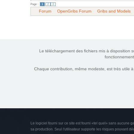
Page :
1
2
3
Forum
OpenGribs Forum
Gribs and Models
Le téléchargement des fichiers mis à disposition s
fonctionnement 
Chaque contribution, même modeste, est très utile à g
Le logiciel fourni sur ce site est fourni «tel quel» sans aucune g
sa production. Seul l'utilisateur supporte les risques pouvant déco