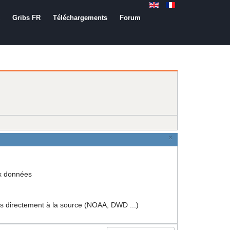
Gribs FR
Téléchargements
Forum
×
ux données
rectement à la source (NOAA, DWD ...)