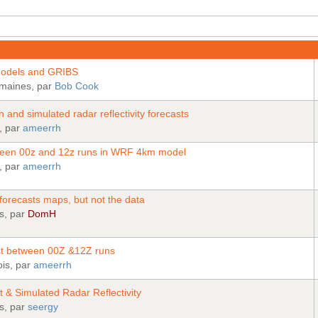
models and GRIBS
emaines, par
Bob Cook
 and simulated radar reflectivity forecasts
s, par
ameerrh
tween 00z and 12z runs in WRF 4km model
s, par
ameerrh
 forecasts maps, but not the data
is, par
DomH
st between 00Z &12Z runs
ois, par
ameerrh
& Simulated Radar Reflectivity
is, par
seergy