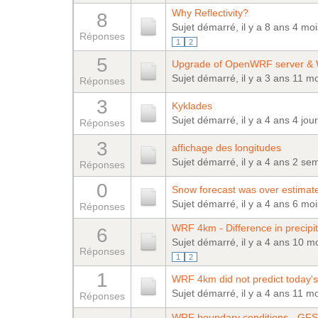
Why Reflectivity?
8
Sujet démarré, il y a 8 ans 4 mo
Réponses
1
2
5
Upgrade of OpenWRF server & 
Sujet démarré, il y a 3 ans 11 m
Réponses
3
Kyklades
Sujet démarré, il y a 4 ans 4 jou
Réponses
3
affichage des longitudes
Sujet démarré, il y a 4 ans 2 se
Réponses
0
Snow forecast was over estimat
Sujet démarré, il y a 4 ans 6 mo
Réponses
WRF 4km - Difference in preci
6
Sujet démarré, il y a 4 ans 10 m
Réponses
1
2
1
WRF 4km did not predict today's
Sujet démarré, il y a 4 ans 11 m
Réponses
WRF boundary conditions - GFS