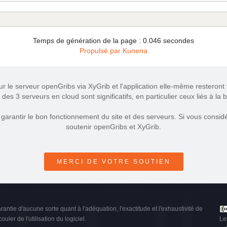
Temps de génération de la page : 0.046 secondes
Propulsé par
Kunena
ur le serveur openGribs via XyGrib et l'application elle-même resteront t
des 3 serveurs en cloud sont significatifs, en particulier ceux liés à la
arantir le bon fonctionnement du site et des serveurs. Si vous considér
soutenir openGribs et XyGrib.
MERCI DE VOTRE SOUTIEN
arantie d'aucune sorte quant à l'adéquation, l'exactitude et l'exhaustivité de
uler de l'utilisation du logiciel.
Le