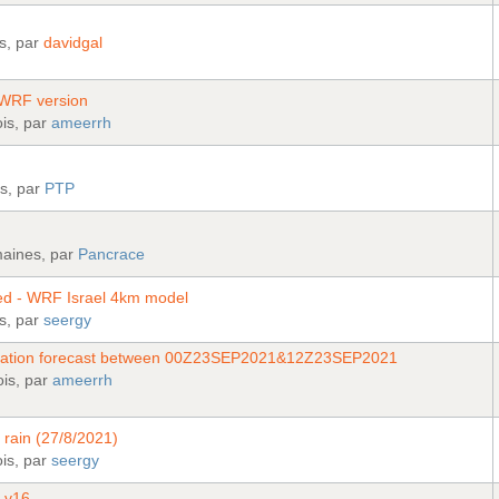
is, par
davidgal
WRF version
ois, par
ameerrh
rs, par
PTP
maines, par
Pancrace
ed - WRF Israel 4km model
is, par
seergy
pitation forecast between 00Z23SEP2021&12Z23SEP2021
ois, par
ameerrh
 rain (27/8/2021)
ois, par
seergy
 v16